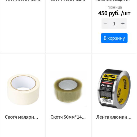
Розница
450
руб.
/шт
В корзину
Скотч малярный 48мм*20м
Скотч 50мм*140м*40мкм прозрачный
Лента алюминиевая 50*25