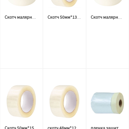
Скотч малярный 48мм*30м
Скотч 50мм*132м*40мкм прозрачный
Скотч малярный 48мм*50м
Скотч 50мм*150м*40мкм прозрачный
скотч 48мм*120м*40мкм прозрачный
пленка защитная "с клейкой лентой" (2,7*20 м)