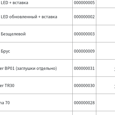
 LED + вставка
000000005
 LED обновленный + вставка
000000002
y Безщелевой
000000003
 Брус
000000009
r BP01 (заглушки отдельно)
000000031
er TR30
000000030
ma 70
000000028