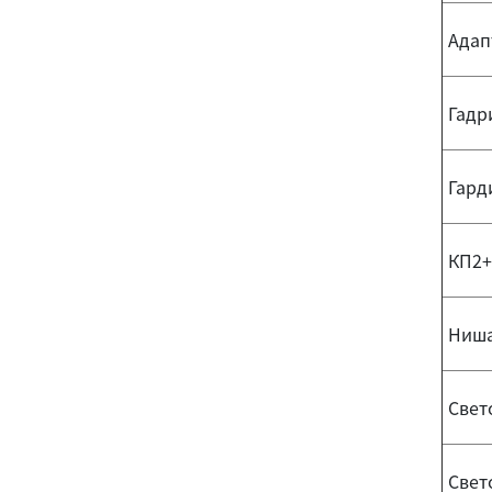
Адап
Гадр
Гард
КП2+
Ниша 
Свето
Свето