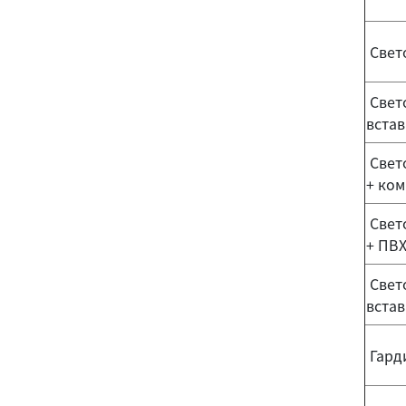
Свето
Свето
встав
Свето
+ ко
Свето
+ ПВХ
Свето
встав
Гард