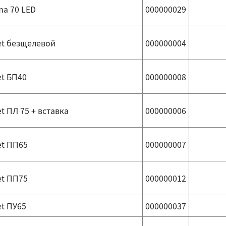
ma 70 LED
000000029
et безщелевой
000000004
et БП40
000000008
t ПЛ 75 + вставка
000000006
et ПП65
000000007
et ПП75
000000012
t ПУ65
000000037