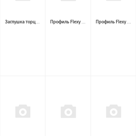
Заглушка торцевая BORZZ LIGHT 30 Белая
Профиль Flexy 3887 BORZZ KARNIZ P45 (3,2м.п) Чёрный
Профиль Flexy 3887 BORZZ KARNIZ P45 (3,2м.п) Белый