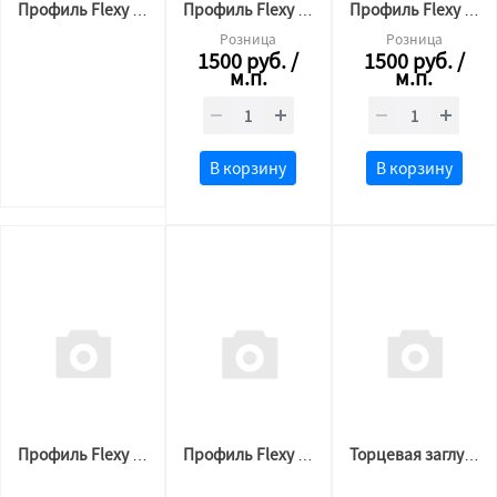
Профиль Flexy 3887 BORZZ KARNIZ P45 (2,2м.п) Чёрный
Профиль Flexy BORZZ KARNIZ ONE (2м) Белый
Профиль Flexy BORZZ KARNIZ ONE (2м) Чёрный
Розница
Розница
1500
руб.
/
1500
руб.
/
м.п.
м.п.
В корзину
В корзину
Профиль Flexy BORZZ LIGHT 30 (2м)
Профиль Flexy BORZZ FLY MINI (2м) Чёрный
Торцевая заглушка 3D Flexy 3см