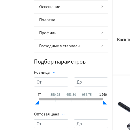
Освещение
Полотна
Профили
Расходные материалы
Подбор параметров
Розница
47
350.25
653.50
956.75
1 260
Оптовая цена