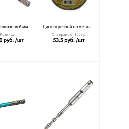
Коронка алмазная 6 мм Hilberg Super
Диск отрезной по металлу 125*1.2*22 круг
Розница
Опт прайс от 100т.р.
0
руб.
/шт
53.5
руб.
/шт