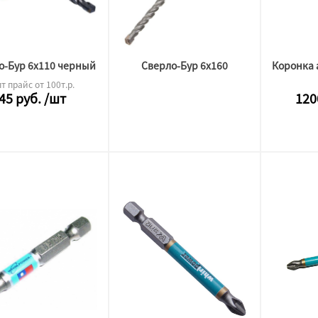
о-Бур 6х110 черный
Сверло-Бур 6х160
т прайс от 100т.р.
45
руб.
/шт
120