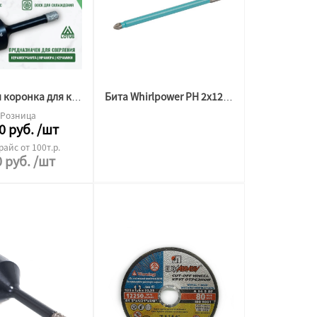
Алмазная коронка для керамогранита "Лотус" 6мм
Бита Whirlpower PH 2x127мм
Розница
0
руб.
/шт
райс от 100т.р.
0
руб.
/шт