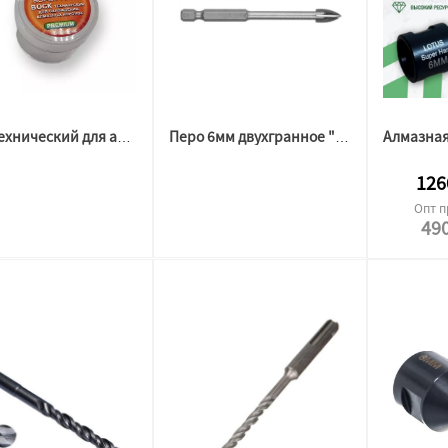
Воск технический для алмазной коронки Лотус
Перо 6мм двухгранное "Bohrer" по плитке
126
Опт п
49