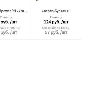
Сверло-Бур 6х110
Бита Whirlpower PH 2x70мм
Розница
Розница
руб.
/шт
124
руб.
/шт
райс от 100т.р.
Опт прайс от 100т.р.
руб.
/шт
57
руб.
/шт