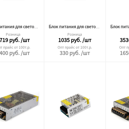
Блок питания для светодиодной ленты Premium 24v 400W ip20
Блок питания для светодиодной ленты Premium 24v 60W ip20
Розница
Розница
719
руб.
/шт
1035
руб.
/шт
353
т прайс от 100т.р.
Опт прайс от 100т.р.
Опт п
400
руб.
/шт
330
руб.
/шт
165