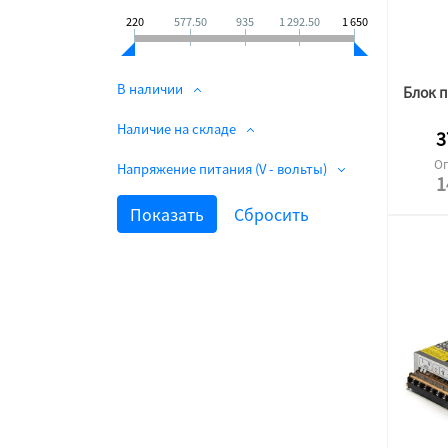
220
577.50
935
1 292.50
1 650
В наличии
Наличие на складе
3
Оп
Напряжение питания (V - вольты)
1