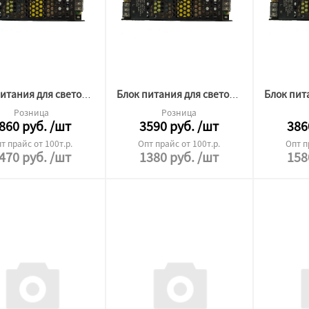
Блок питания для светодиодной ленты Premium 24v 400W без кулера
Блок питания для светодиодной ленты Premium 24v 300W без кулера
Розница
Розница
860
руб.
/шт
3590
руб.
/шт
386
т прайс от 100т.р.
Опт прайс от 100т.р.
Опт п
470
руб.
/шт
1380
руб.
/шт
158