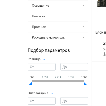
Освещение
Полотна
Профили
Расходные материалы
3
Подбор параметров
Оп
1
Розница
568
1 391
2 214
3 037
3 860
Оптовая цена