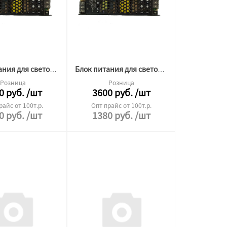
Блок питания для светодиодной ленты Premium 12v 400W без кулера
Блок питания для светодиодной ленты Premium 12v 300W без кулера
Розница
Розница
0
руб.
/шт
3600
руб.
/шт
райс от 100т.р.
Опт прайс от 100т.р.
0
руб.
/шт
1380
руб.
/шт