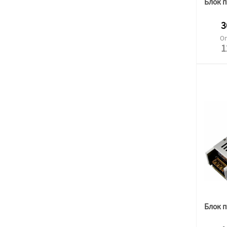
3
Оп
1