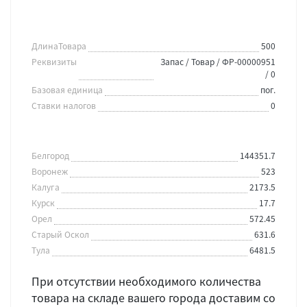
ДлинаТовара
500
Реквизиты
Запас / Товар / ФР-00000951
/ 0
Базовая единица
пог.
Ставки налогов
0
Белгород
144351.7
Воронеж
523
Калуга
2173.5
Курск
17.7
Орел
572.45
Старый Оскол
631.6
Тула
6481.5
При отсутствии необходимого количества
товара на складе вашего города доставим со