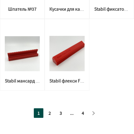
Шпатель №37
Кусачки для карнизов ПК-5
Stabil фиксатор для третьей руки на еврокраб
Stabil мансард еврокраб
Stabil флекси FLY 02 (парящий)
1
2
3
...
4