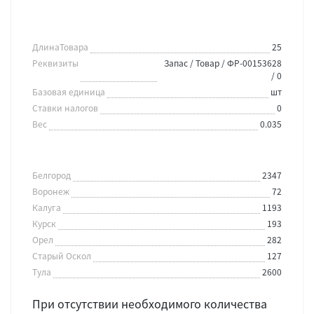
ДлинаТовара
25
Реквизиты
Запас / Товар / ФР-00153628
/ 0
Базовая единица
шт
Ставки налогов
0
Вес
0.035
Белгород
2347
Воронеж
72
Калуга
1193
Курск
193
Орел
282
Старый Оскол
127
Тула
2600
При отсутствии необходимого количества