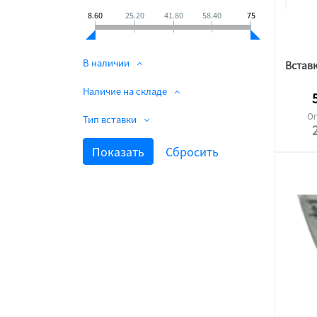
8.60
25.20
41.80
58.40
75
В наличии
Наличие на складе
Оп
Тип вставки