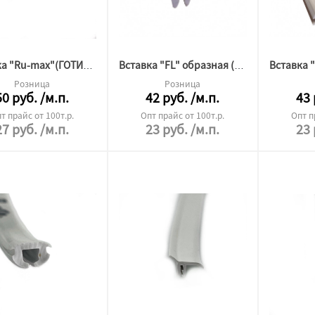
Вставка "Ru-max"(ГОТИКА)
Вставка "FL" образная (ГОТИКА)
Розница
Розница
50
руб.
/м.п.
42
руб.
/м.п.
43
т прайс от 100т.р.
Опт прайс от 100т.р.
Опт п
27
руб.
/м.п.
23
руб.
/м.п.
23