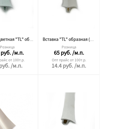
Вставка цветная "TL" образная 604
Вставка "TL" образная (ГОТИКА)
Розница
Розница
руб.
/м.п.
65
руб.
/м.п.
райс от 100т.р.
Опт прайс от 100т.р.
руб.
/м.п.
14.4
руб.
/м.п.