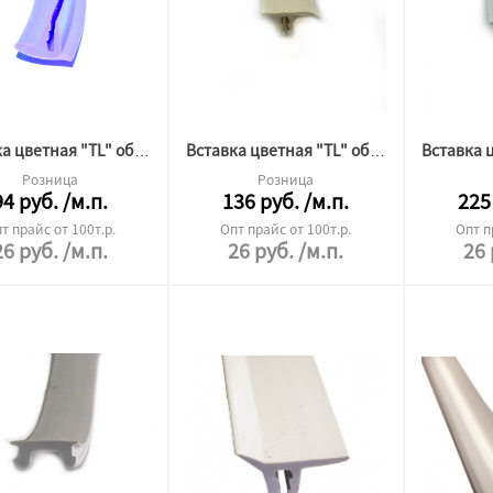
Вставка цветная "TL" образная 225
Вставка цветная "TL" образная 307
Розница
Розница
94
руб.
/м.п.
136
руб.
/м.п.
225
т прайс от 100т.р.
Опт прайс от 100т.р.
Опт п
26
руб.
/м.п.
26
руб.
/м.п.
26