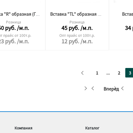
Встав
Вставка "R" образная (ГОТИКА)
Вставка "TL" образная Вид 1
Розница
Розница
50
руб.
/м.п.
45
руб.
/м.п.
34
т прайс от 100т.р.
Опт прайс от 100т.р.
23
руб.
/м.п.
12
руб.
/м.п.
1
...
2
3
Вперед
Компания
Каталог