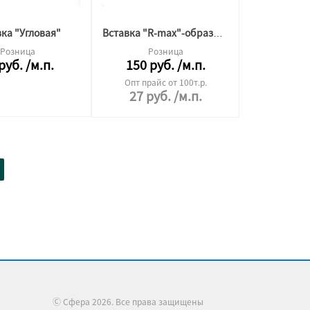
ка "Угловая"
Вставка "R-max"-образная (ГОТИКА)
Розница
Розница
руб.
/м.п.
150
руб.
/м.п.
Опт прайс от 100т.р.
27
руб.
/м.п.
Ⓒ Сфера 2026. Все права защищены